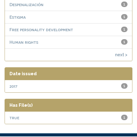
Despenalización
1
Estigma
1
Free personality development
1
Human rights
1
next >
Date issued
2017
1
Has File(s)
true
1