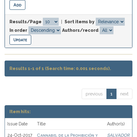
Results/Page
|
Sort items by
In order
Authors/record
Results 1-1 of 1 (Search time: 0.001 seconds).
previous
1
next
Item hits:
Issue Date
Title
Author(s)
Cannabis, de la Prohibición y
SALVADOR
24-Oct-2017