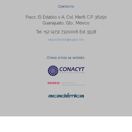
Contacto
Fracc. El Establo 1-A, Col. Marfil C.P. 36250
Guanajuato, Gto., México
Tel: +52 (473) 7320006 Ext. 5538
repositorio@ugto.mx
Otros sitios de interés: