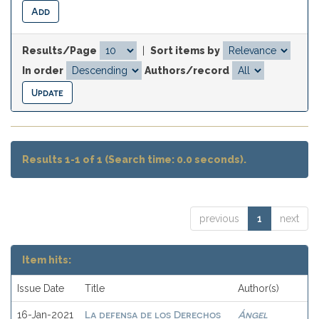
Results/Page
|
Sort items by
In order
Authors/record
Results 1-1 of 1 (Search time: 0.0 seconds).
previous
1
next
Item hits:
Issue Date
Title
Author(s)
La defensa de los Derechos
Ángel
16-Jan-2021