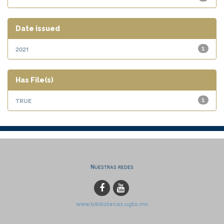
Date issued
2021
1
Has File(s)
true
1
Nuestras redes
www.bibliotecas.ugto.mx