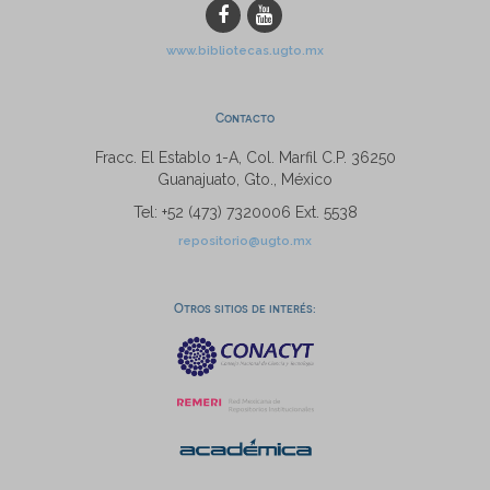
www.bibliotecas.ugto.mx
Contacto
Fracc. El Establo 1-A, Col. Marfil C.P. 36250
Guanajuato, Gto., México
Tel: +52 (473) 7320006 Ext. 5538
repositorio@ugto.mx
Otros sitios de interés: