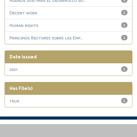
Agenda 2030 para el Desarrollo So...
1
Decent work
1
Human rights
1
Principios Rectores sobre las Emp...
1
Date issued
2021
1
Has File(s)
true
1