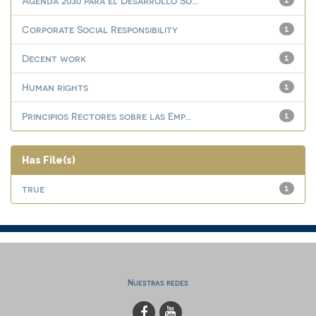
Agenda 2030 para el Desarrollo So...
1
Corporate Social Responsibility
1
Decent work
1
Human rights
1
Principios Rectores sobre las Emp...
1
Has File(s)
true
1
Nuestras redes