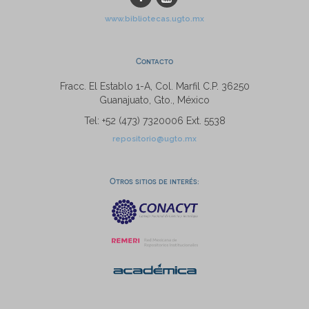
www.bibliotecas.ugto.mx
Contacto
Fracc. El Establo 1-A, Col. Marfil C.P. 36250
Guanajuato, Gto., México
Tel: +52 (473) 7320006 Ext. 5538
repositorio@ugto.mx
Otros sitios de interés: