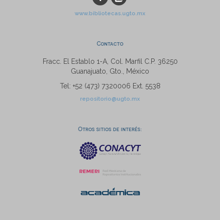
www.bibliotecas.ugto.mx
Contacto
Fracc. El Establo 1-A, Col. Marfil C.P. 36250
Guanajuato, Gto., México
Tel: +52 (473) 7320006 Ext. 5538
repositorio@ugto.mx
Otros sitios de interés: