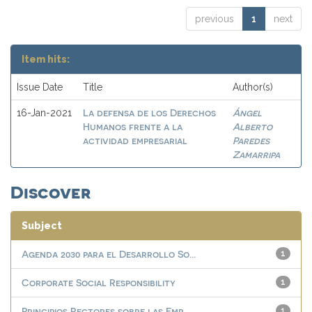
previous
1
next
Item hits:
Issue Date
Title
Author(s)
La defensa de los Derechos
Ángel
16-Jan-2021
Humanos frente a la
Alberto
actividad empresarial
Paredes
Zamarripa
Discover
Subject
Agenda 2030 para el Desarrollo So...
1
Corporate Social Responsibility
1
Principios Rectores sobre las Emp...
1