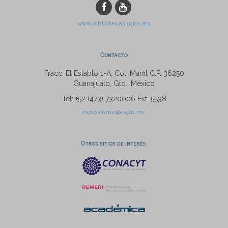
www.bibliotecas.ugto.mx
Contacto
Fracc. El Establo 1-A, Col. Marfil C.P. 36250
Guanajuato, Gto., México
Tel: +52 (473) 7320006 Ext. 5538
repositorio@ugto.mx
Otros sitios de interés: