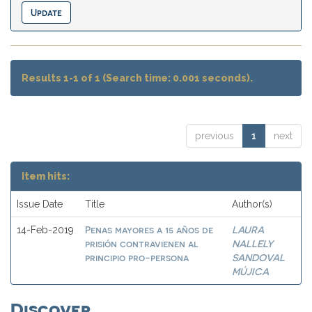
Results 1-1 of 1 (Search time: 0.001 seconds).
previous
1
next
Item hits:
Issue Date
Title
Author(s)
Penas mayores a 15 años de
LAURA
14-Feb-2019
prisión contravienen al
NALLELY
principio pro-persona
SANDOVAL
MÚJICA
Discover