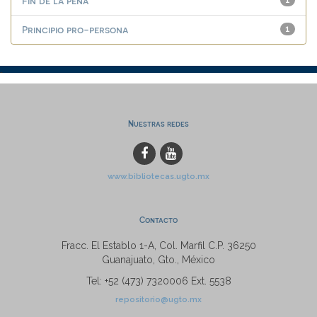
Fin de la pena
1
Principio pro-persona
1
Nuestras redes
www.bibliotecas.ugto.mx
Contacto
Fracc. El Establo 1-A, Col. Marfil C.P. 36250
Guanajuato, Gto., México
Tel: +52 (473) 7320006 Ext. 5538
repositorio@ugto.mx