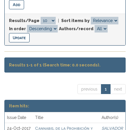
Results/Page
|
Sort items by
In order
Authors/record
Results 1-1 of 1 (Search time: 0.0 seconds).
previous
1
next
Item hits:
Issue Date
Title
Author(s)
Cannabis, de la Prohibición y
SALVADOR
24-Oct-2017