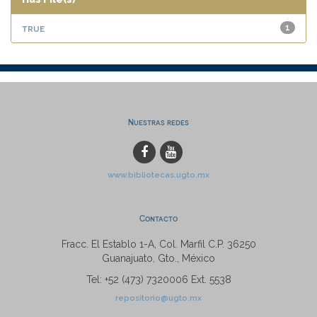
true
1
Nuestras redes
www.bibliotecas.ugto.mx
Contacto
Fracc. El Establo 1-A, Col. Marfil C.P. 36250
Guanajuato, Gto., México
Tel: +52 (473) 7320006 Ext. 5538
repositorio@ugto.mx