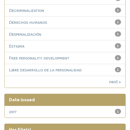
Decriminalization
1
Derechos humanos
1
Despenalización
1
Estigma
1
Free personality development
1
Libre desarrollo de la personalidad
1
next >
Date issued
2017
1
Has File(s)