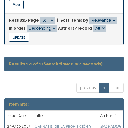
Results/Page
|
Sort items by
In order
Authors/record
Results 1-1 of 1 (Search time: 0.001 seconds).
previous
1
next
Item hits:
Issue Date
Title
Author(s)
Cannabis, de la Prohibición y
SALVADOR
24-Oct-2017