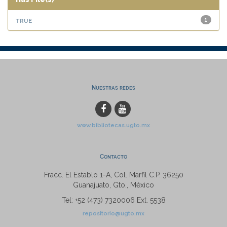
true
1
Nuestras redes
www.bibliotecas.ugto.mx
Contacto
Fracc. El Establo 1-A, Col. Marfil C.P. 36250
Guanajuato, Gto., México
Tel: +52 (473) 7320006 Ext. 5538
repositorio@ugto.mx