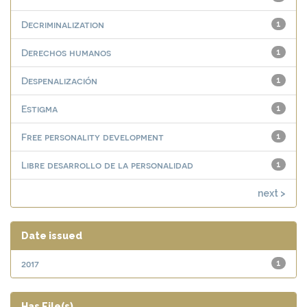
Decriminalization
1
Derechos humanos
1
Despenalización
1
Estigma
1
Free personality development
1
Libre desarrollo de la personalidad
1
next >
Date issued
2017
1
Has File(s)