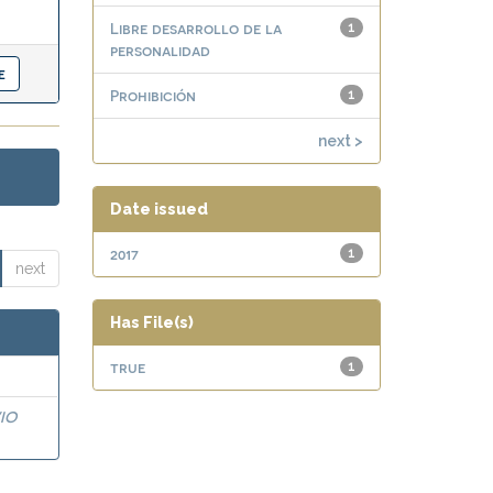
Libre desarrollo de la
1
personalidad
Prohibición
1
next >
Date issued
2017
1
next
Has File(s)
true
1
IO