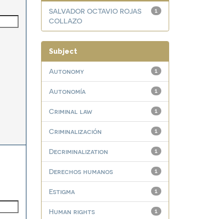
SALVADOR OCTAVIO ROJAS
1
COLLAZO
Subject
Autonomy
1
Autonomía
1
Criminal law
1
Criminalización
1
Decriminalization
1
Derechos humanos
1
Estigma
1
Human rights
1