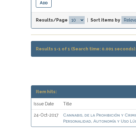
Results/Page
|
Sort items by
Results 1-1 of 1 (Search time: 0.001 seconds)
Item hits:
Issue Date
Title
Cannabis, de la Prohibición y Crim
24-Oct-2017
Personalidad, Autonomía y Uso Lú