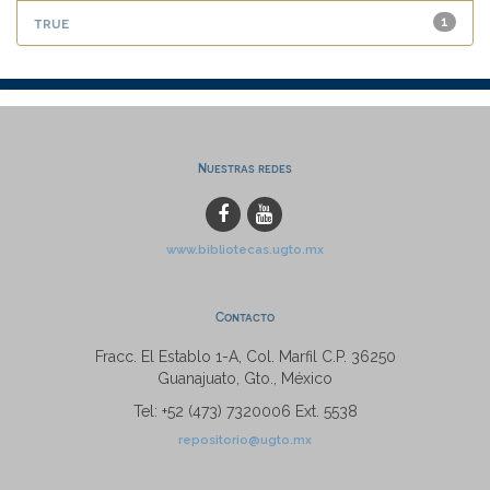
true
1
Nuestras redes
www.bibliotecas.ugto.mx
Contacto
Fracc. El Establo 1-A, Col. Marfil C.P. 36250
Guanajuato, Gto., México
Tel: +52 (473) 7320006 Ext. 5538
repositorio@ugto.mx