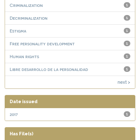
Criminalization
1
Decriminalization
1
Estigma
1
Free personality development
1
Human rights
1
Libre desarrollo de la personalidad
1
next >
Date issued
2017
1
Has File(s)