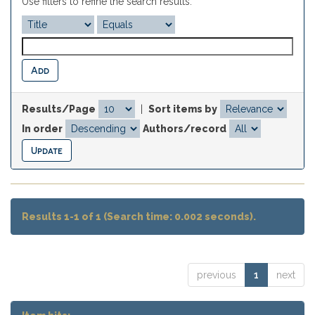
Use filters to refine the search results.
Results/Page
|
Sort items by
In order
Authors/record
Results 1-1 of 1 (Search time: 0.002 seconds).
previous
1
next