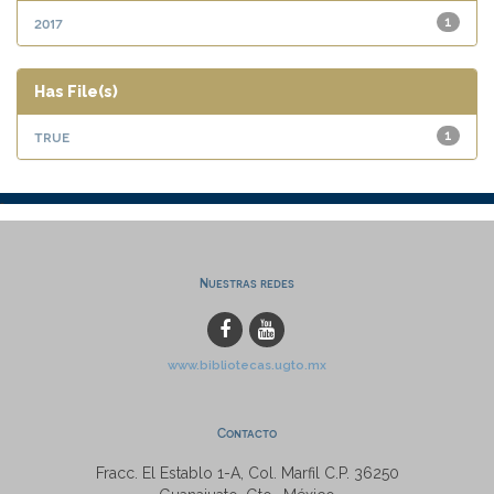
2017
1
Has File(s)
true
1
Nuestras redes
www.bibliotecas.ugto.mx
Contacto
Fracc. El Establo 1-A, Col. Marfil C.P. 36250