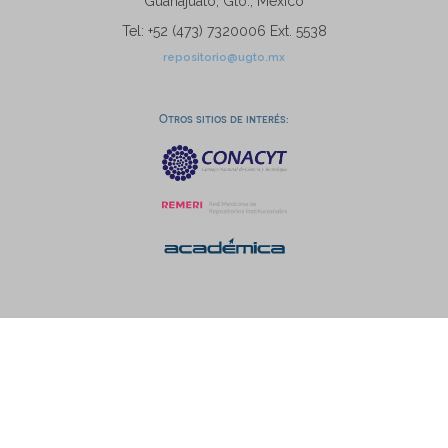
Guanajuato, Gto., México
Tel: +52 (473) 7320006 Ext. 5538
repositorio@ugto.mx
Otros sitios de interés: