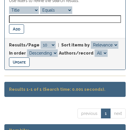
Use filters to refine the search results.
Results/Page
|
Sort items by
In order
Authors/record
Results 1-1 of 1 (Search time: 0.001 seconds).
previous
1
next