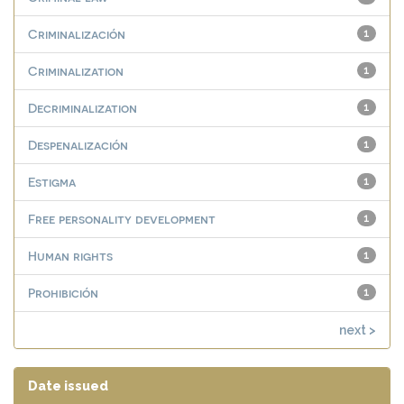
Criminalización
1
Criminalization
1
Decriminalization
1
Despenalización
1
Estigma
1
Free personality development
1
Human rights
1
Prohibición
1
next >
Date issued