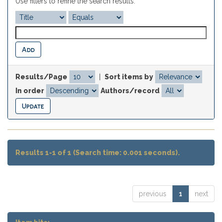
Use filters to refine the search results.
Results/Page
|
Sort items by
In order
Authors/record
Results 1-1 of 1 (Search time: 0.001 seconds).
previous
1
next