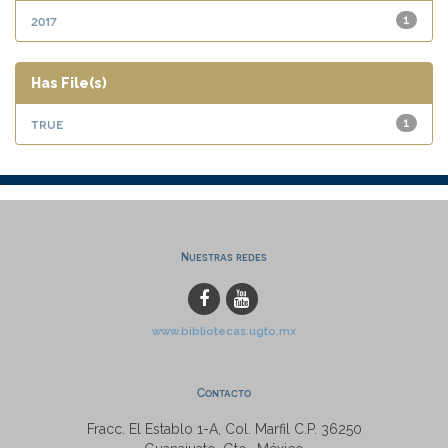
2017
1
Has File(s)
true
1
Nuestras redes
www.bibliotecas.ugto.mx
Contacto
Fracc. El Establo 1-A, Col. Marfil C.P. 36250