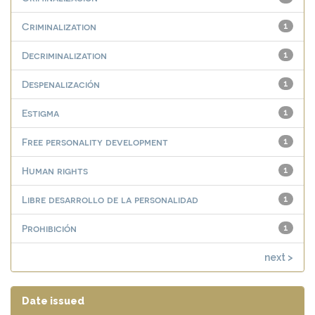
Criminalization
1
Decriminalization
1
Despenalización
1
Estigma
1
Free personality development
1
Human rights
1
Libre desarrollo de la personalidad
1
Prohibición
1
next >
Date issued