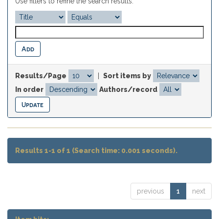
Use filters to refine the search results.
Results/Page
|
Sort items by
In order
Authors/record
Results 1-1 of 1 (Search time: 0.001 seconds).
previous
1
next