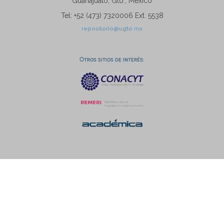
Guanajuato, Gto., México
Tel: +52 (473) 7320006 Ext. 5538
repositorio@ugto.mx
Otros sitios de interés: