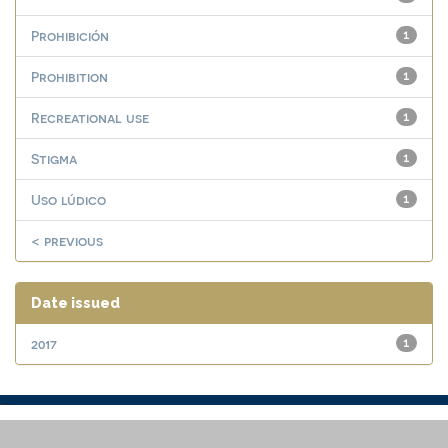
Prohibición
1
Prohibition
1
Recreational use
1
Stigma
1
Uso lúdico
1
< previous
Date issued
2017
1