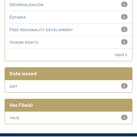
Despenalización
1
Estigma
1
Free personality development
1
Human rights
1
next >
Date issued
2017
1
Has File(s)
true
1