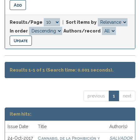
Results/Page
|
Sort items by
In order
Authors/record
Results 1-1 of 1 (Search time: 0.001 seconds).
previous
1
next
Item hits:
Issue Date
Title
Author(s)
Cannabis, de la Prohibición y
SALVADOR
24-Oct-2017