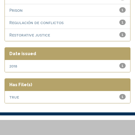
Prison
1
Regulación de conflictos
1
Restorative justice
1
Date issued
2018
1
Has File(s)
true
1