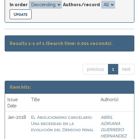
In order
Authors/record
Results 1-1 of 1 (Search time: 0.001 seconds).
previous
1
next
Item hits:
Issue
Title
Author(s)
Date
El Abolicionismo carcelario:
ABRIL
Jan-2018
Una necesidad en la
ADRIANA
evolución del Derecho penal
GUERRERO
HERNANDEZ