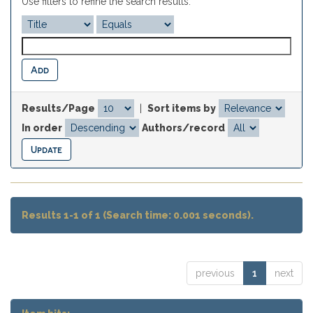
Use filters to refine the search results.
Results/Page
|
Sort items by
In order
Authors/record
Results 1-1 of 1 (Search time: 0.001 seconds).
previous
1
next