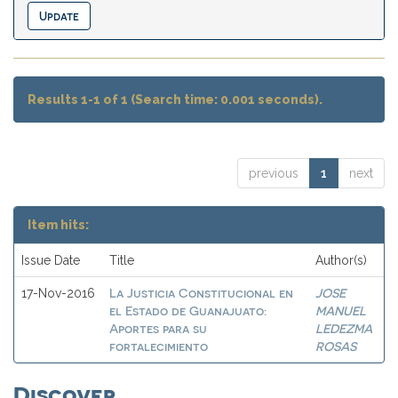
Results 1-1 of 1 (Search time: 0.001 seconds).
previous
1
next
Item hits:
Issue Date
Title
Author(s)
La Justicia Constitucional en
JOSE
17-Nov-2016
el Estado de Guanajuato:
MANUEL
Aportes para su
LEDEZMA
fortalecimiento
ROSAS
Discover