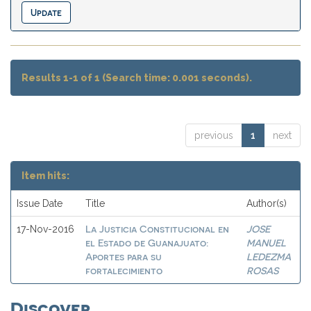
Results 1-1 of 1 (Search time: 0.001 seconds).
previous
1
next
Item hits:
Issue Date
Title
Author(s)
La Justicia Constitucional en
JOSE
17-Nov-2016
el Estado de Guanajuato:
MANUEL
Aportes para su
LEDEZMA
fortalecimiento
ROSAS
Discover