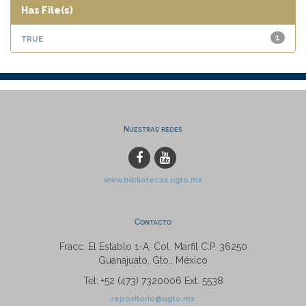
Has File(s)
true
1
Nuestras redes
www.bibliotecas.ugto.mx
Contacto
Fracc. El Establo 1-A, Col. Marfil C.P. 36250
Guanajuato, Gto., México
Tel: +52 (473) 7320006 Ext. 5538
repositorio@ugto.mx