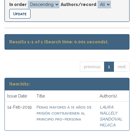
In order
Authors/record
Results 1-1 of 1 (Search time: 0.001 seconds).
previous
1
next
Item hits:
Issue Date
Title
Author(s)
Penas mayores a 15 años de
LAURA
14-Feb-2019
prisión contravienen al
NALLELY
principio pro-persona
SANDOVAL
MÚJICA