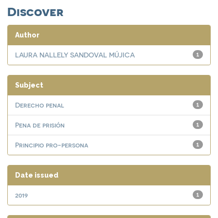
Discover
Author
LAURA NALLELY SANDOVAL MÚJICA
1
Subject
Derecho penal
1
Pena de prisión
1
Principio pro-persona
1
Date issued
2019
1