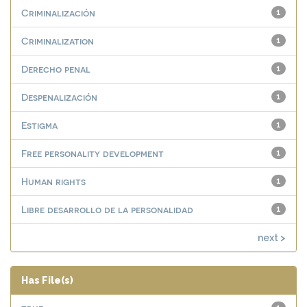
Criminalización
1
Criminalization
1
Derecho penal
1
Despenalización
1
Estigma
1
Free personality development
1
Human rights
1
Libre desarrollo de la personalidad
1
next >
Has File(s)