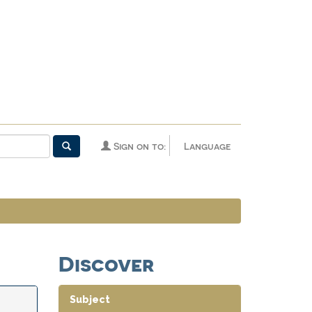
Sign on to:
Language
Discover
Subject