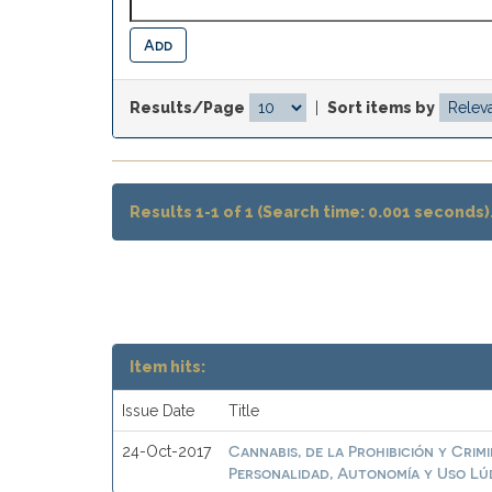
Results/Page
|
Sort items by
Results 1-1 of 1 (Search time: 0.001 seconds)
Item hits:
Issue Date
Title
Cannabis, de la Prohibición y Crim
24-Oct-2017
Personalidad, Autonomía y Uso Lú