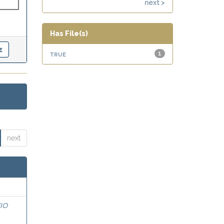
next >
Has File(s)
true
1
next
IO