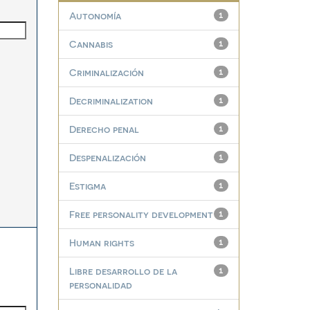
Autonomía
1
Cannabis
1
Criminalización
1
Decriminalization
1
Derecho penal
1
Despenalización
1
Estigma
1
Free personality development
1
Human rights
1
Libre desarrollo de la
1
personalidad