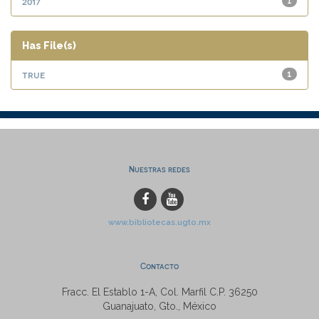
2017
1
Has File(s)
true
1
Nuestras redes
www.bibliotecas.ugto.mx
Contacto
Fracc. El Establo 1-A, Col. Marfil C.P. 36250
Guanajuato, Gto., México