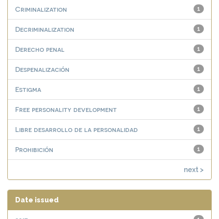
Criminalization
1
Decriminalization
1
Derecho penal
1
Despenalización
1
Estigma
1
Free personality development
1
Libre desarrollo de la personalidad
1
Prohibición
1
next >
Date issued