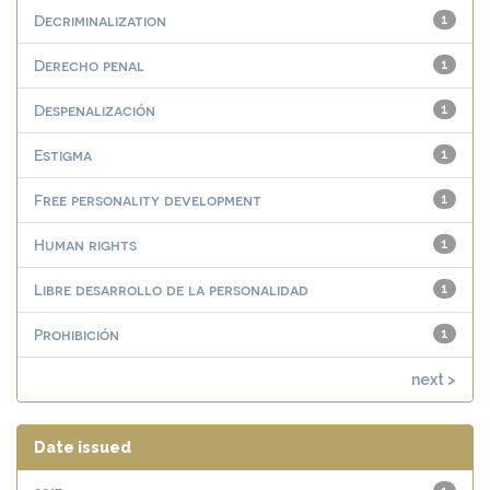
Decriminalization
1
Derecho penal
1
Despenalización
1
Estigma
1
Free personality development
1
Human rights
1
Libre desarrollo de la personalidad
1
Prohibición
1
next >
Date issued