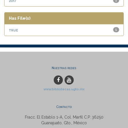
2017
1
Has File(s)
true
1
Nuestras redes
www.bibliotecas.ugto.mx
Contacto
Fracc. El Establo 1-A, Col. Marfil C.P. 36250
Guanajuato, Gto., México