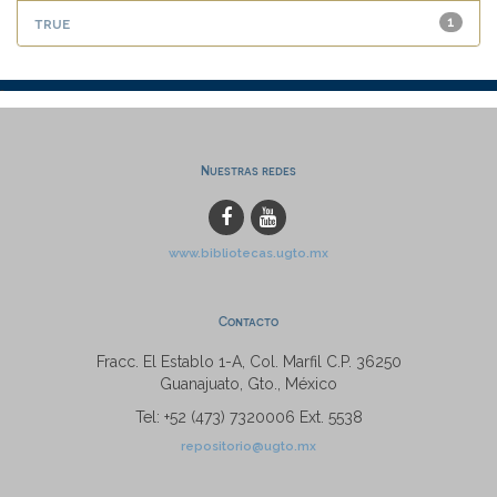
true
1
Nuestras redes
www.bibliotecas.ugto.mx
Contacto
Fracc. El Establo 1-A, Col. Marfil C.P. 36250
Guanajuato, Gto., México
Tel: +52 (473) 7320006 Ext. 5538
repositorio@ugto.mx