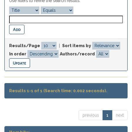
Use filters to refine the search results.
Results/Page
|
Sort items by
In order
Authors/record
Results 1-1 of 1 (Search time: 0.002 seconds).
previous
1
next