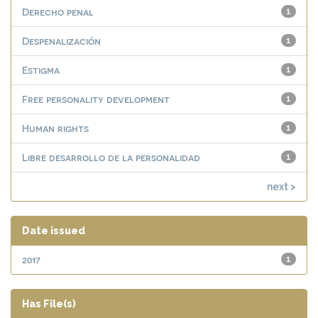
Derecho penal
1
Despenalización
1
Estigma
1
Free personality development
1
Human rights
1
Libre desarrollo de la personalidad
1
next >
Date issued
2017
1
Has File(s)