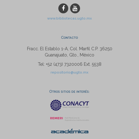
www.bibliotecas.ugto.mx
Contacto
Fracc. El Establo 1-A, Col. Marfil C.P. 36250
Guanajuato, Gto., México
Tel: +52 (473) 7320006 Ext. 5538
repositorio@ugto.mx
Otros sitios de interés: