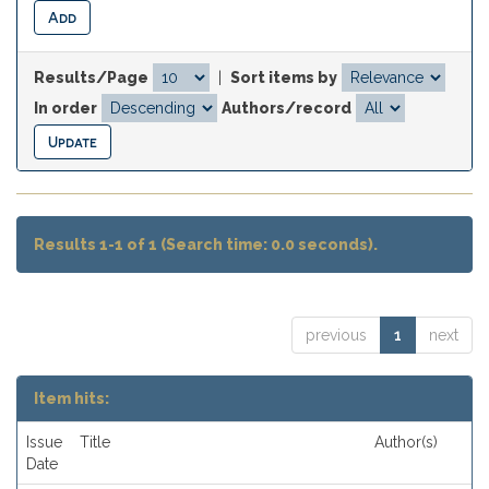
Results/Page
|
Sort items by
In order
Authors/record
Results 1-1 of 1 (Search time: 0.0 seconds).
previous
1
next
Item hits:
Issue
Title
Author(s)
Date