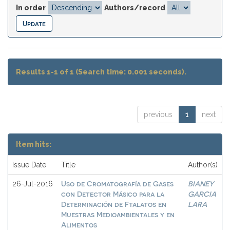
In order
Authors/record
Results 1-1 of 1 (Search time: 0.001 seconds).
previous
1
next
Item hits:
Issue Date
Title
Author(s)
Uso de Cromatografía de Gases
BIANEY
26-Jul-2016
con Detector Másico para la
GARCIA
Determinación de Ftalatos en
LARA
Muestras Medioambientales y en
Alimentos