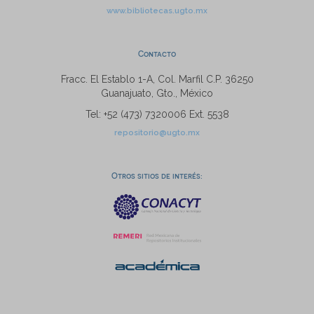
www.bibliotecas.ugto.mx
Contacto
Fracc. El Establo 1-A, Col. Marfil C.P. 36250
Guanajuato, Gto., México
Tel: +52 (473) 7320006 Ext. 5538
repositorio@ugto.mx
Otros sitios de interés: