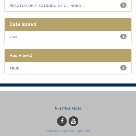
Reactor de electrodo de cilindro ...
1
Date issued
2021
1
Has File(s)
true
1
Nuestras redes
www.bibliotecas.ugto.mx