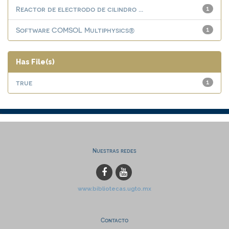
Reactor de electrodo de cilindro ...
1
Software COMSOL Multiphysics®
1
Has File(s)
true
1
Nuestras redes
www.bibliotecas.ugto.mx
Contacto