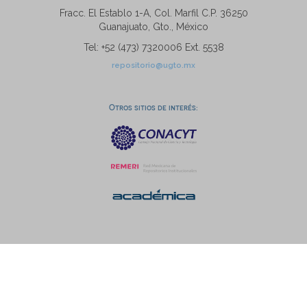
Fracc. El Establo 1-A, Col. Marfil C.P. 36250
Guanajuato, Gto., México
Tel: +52 (473) 7320006 Ext. 5538
repositorio@ugto.mx
Otros sitios de interés: