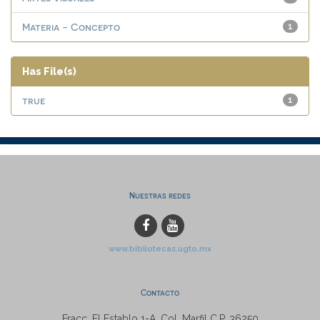
Materia - Concepto
1
Has File(s)
true
1
Nuestras redes
www.bibliotecas.ugto.mx
Contacto
Fracc. El Establo 1-A, Col. Marfil C.P. 36250