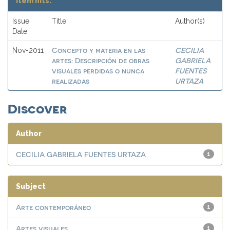
Item hits:
Issue
Title
Author(s)
Date
Concepto y materia en las
CECILIA
Nov-2011
artes: Descripción de obras
GABRIELA
visuales perdidas o nunca
FUENTES
realizadas
URTAZA
Discover
Author
CECILIA GABRIELA FUENTES URTAZA
1
Subject
Arte contemporáneo
1
Artes visuales
1