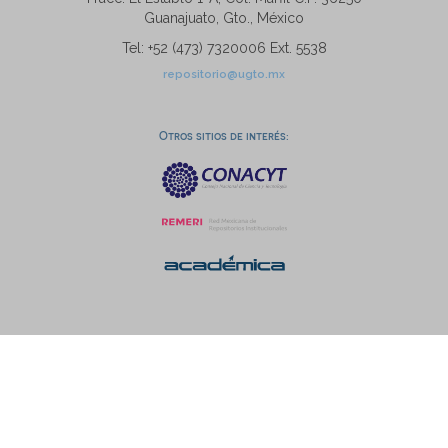
Guanajuato, Gto., México
Tel: +52 (473) 7320006 Ext. 5538
repositorio@ugto.mx
Otros sitios de interés: