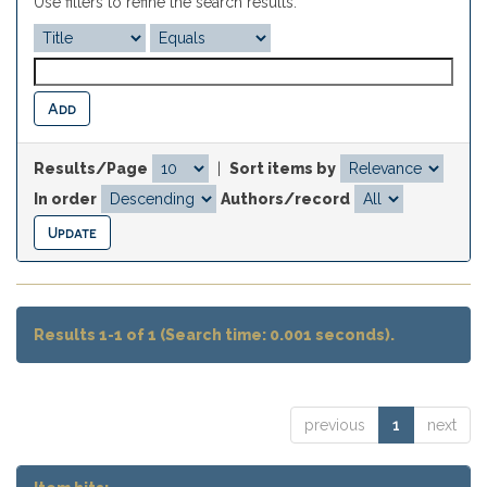
Use filters to refine the search results.
Results/Page
|
Sort items by
In order
Authors/record
Results 1-1 of 1 (Search time: 0.001 seconds).
previous
1
next