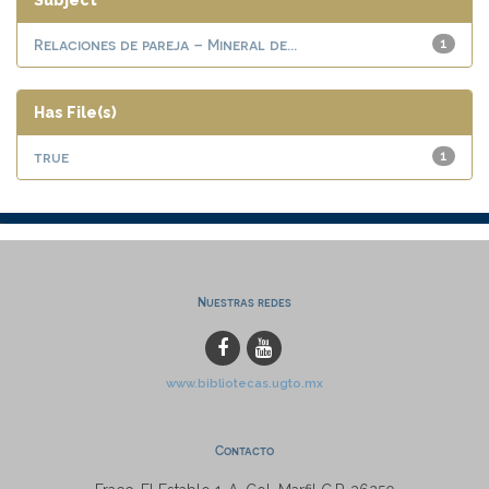
Subject
Relaciones de pareja – Mineral de...
1
Has File(s)
true
1
Nuestras redes
www.bibliotecas.ugto.mx
Contacto