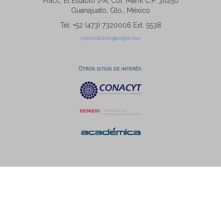
Fracc. El Establo 1-A, Col. Marfil C.P. 36250
Guanajuato, Gto., México
Tel: +52 (473) 7320006 Ext. 5538
repositorio@ugto.mx
Otros sitios de interés: