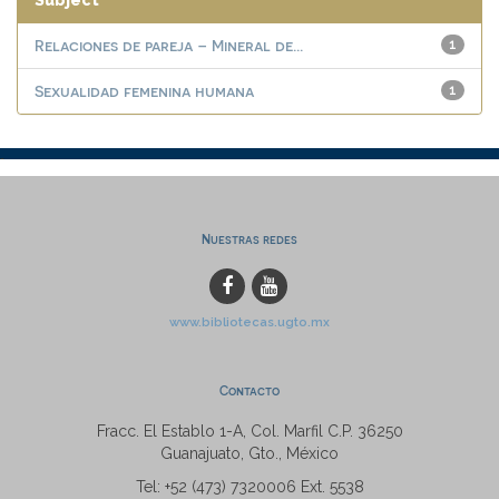
Subject
Relaciones de pareja – Mineral de...
1
Sexualidad femenina humana
1
Nuestras redes
www.bibliotecas.ugto.mx
Contacto
Fracc. El Establo 1-A, Col. Marfil C.P. 36250
Guanajuato, Gto., México
Tel: +52 (473) 7320006 Ext. 5538