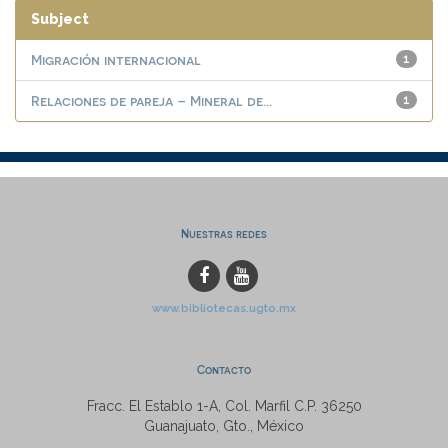
Subject
Migración internacional
1
Relaciones de pareja – Mineral de...
1
Nuestras redes
www.bibliotecas.ugto.mx
Contacto
Fracc. El Establo 1-A, Col. Marfil C.P. 36250
Guanajuato, Gto., México