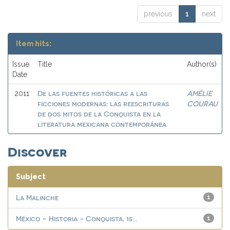
previous
1
next
Item hits:
Issue
Title
Author(s)
Date
De las fuentes históricas a las
AMÉLIE
2011
ficciones modernas: las reescrituras
COURAU
de dos mitos de la Conquista en la
literatura mexicana contemporánea
Discover
Subject
La Malinche
1
México – Historia - Conquista, 15...
1