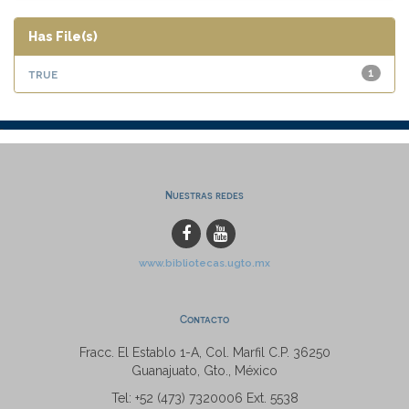
Has File(s)
true
1
Nuestras redes
www.bibliotecas.ugto.mx
Contacto
Fracc. El Establo 1-A, Col. Marfil C.P. 36250
Guanajuato, Gto., México
Tel: +52 (473) 7320006 Ext. 5538