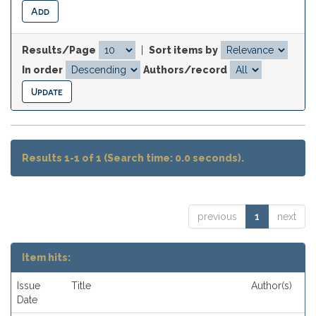
Results/Page
|
Sort items by
In order
Authors/record
Results 1-1 of 1 (Search time: 0.0 seconds).
previous
1
next
Item hits:
Issue
Title
Author(s)
Date