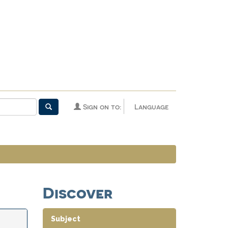
Sign on to:
Language
Discover
Subject