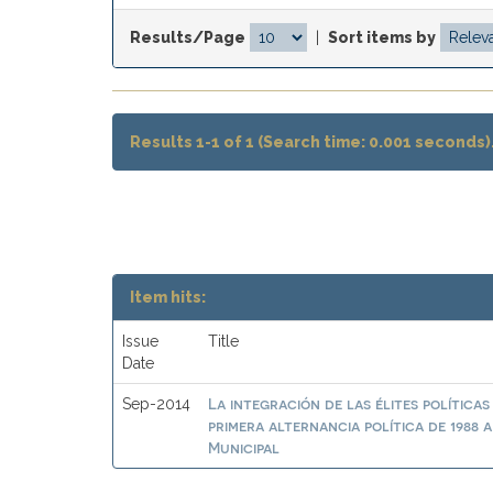
Results/Page
|
Sort items by
Results 1-1 of 1 (Search time: 0.001 seconds)
Item hits:
Issue
Title
Date
La integración de las élites políticas
Sep-2014
primera alternancia política de 1988 
Municipal