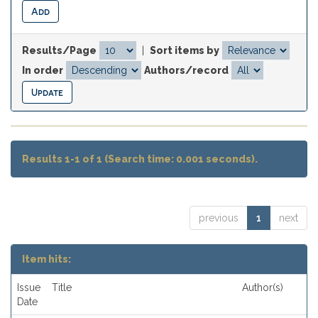
Results/Page
|
Sort items by
In order
Authors/record
Results 1-1 of 1 (Search time: 0.001 seconds).
previous
1
next
Item hits:
Issue
Title
Author(s)
Date