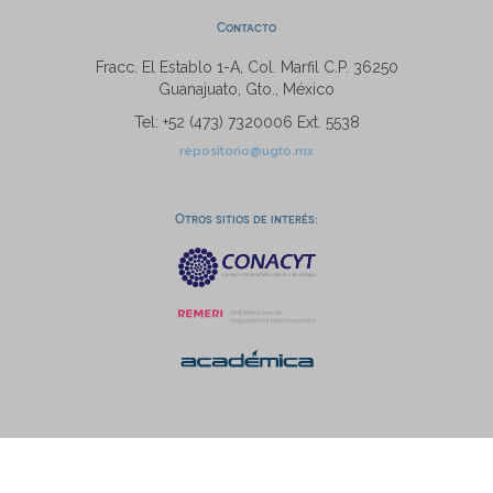
Contacto
Fracc. El Establo 1-A, Col. Marfil C.P. 36250
Guanajuato, Gto., México
Tel: +52 (473) 7320006 Ext. 5538
repositorio@ugto.mx
Otros sitios de interés: