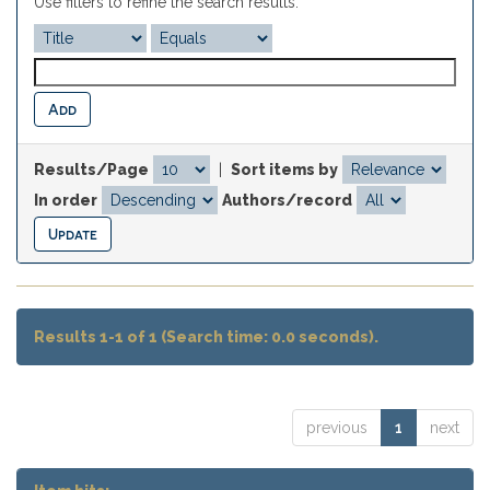
Use filters to refine the search results.
Results/Page
|
Sort items by
In order
Authors/record
Results 1-1 of 1 (Search time: 0.0 seconds).
previous
1
next