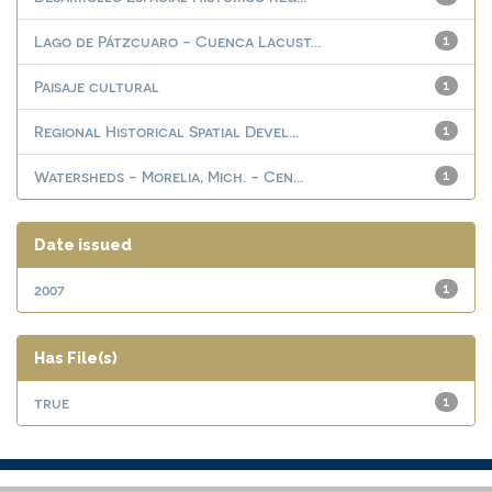
Lago de Pátzcuaro - Cuenca Lacust...
1
Paisaje cultural
1
Regional Historical Spatial Devel...
1
Watersheds - Morelia, Mich. - Cen...
1
Date issued
2007
1
Has File(s)
true
1