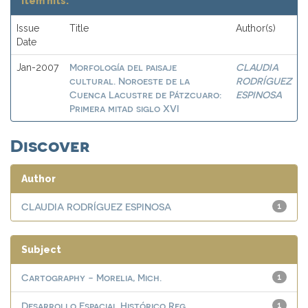
Item hits:
Issue
Title
Author(s)
Date
Morfología del paisaje
CLAUDIA
Jan-2007
cultural. Noroeste de la
RODRÍGUEZ
Cuenca Lacustre de Pátzcuaro:
ESPINOSA
Primera mitad siglo XVI
Discover
Author
CLAUDIA RODRÍGUEZ ESPINOSA
1
Subject
Cartography - Morelia, Mich.
1
Desarrollo Espacial Histórico Reg...
1