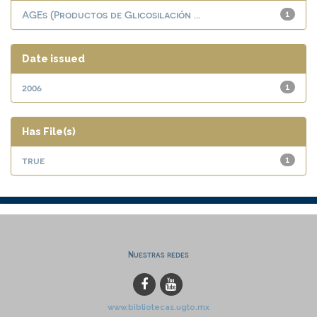
AGEs (Productos de Glicosilación ...
1
Date issued
2006
1
Has File(s)
true
1
Nuestras redes
www.bibliotecas.ugto.mx