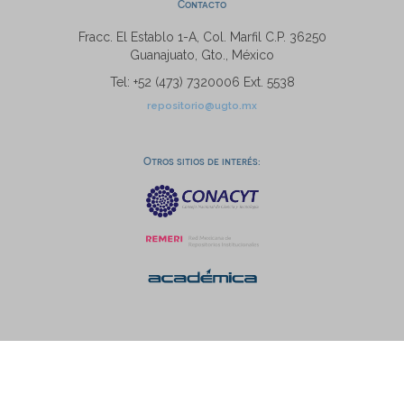
Contacto
Fracc. El Establo 1-A, Col. Marfil C.P. 36250
Guanajuato, Gto., México
Tel: +52 (473) 7320006 Ext. 5538
repositorio@ugto.mx
Otros sitios de interés: