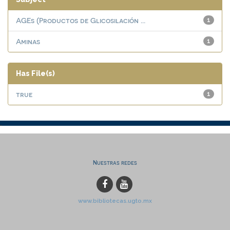
AGEs (Productos de Glicosilación ...
1
Aminas
1
Has File(s)
true
1
Nuestras redes
www.bibliotecas.ugto.mx