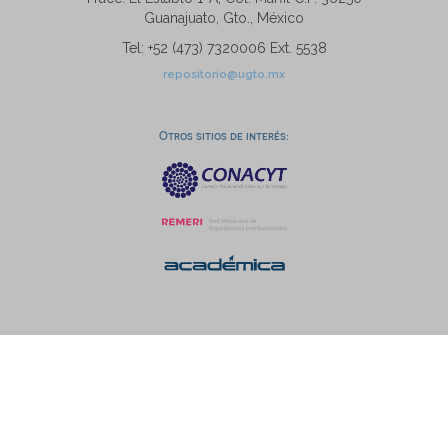
Guanajuato, Gto., México
Tel: +52 (473) 7320006 Ext. 5538
repositorio@ugto.mx
Otros sitios de interés: