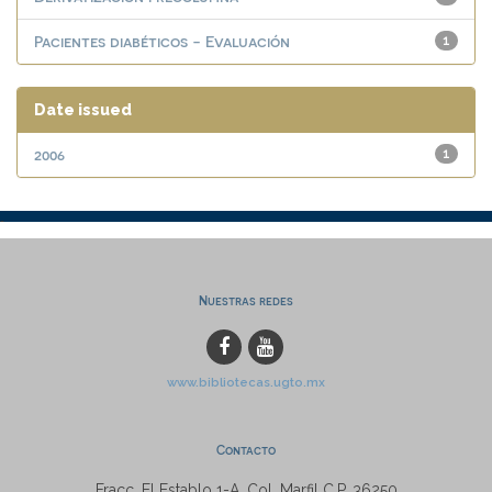
Pacientes diabéticos - Evaluación
1
Date issued
2006
1
Nuestras redes
www.bibliotecas.ugto.mx
Contacto
Fracc. El Establo 1-A, Col. Marfil C.P. 36250