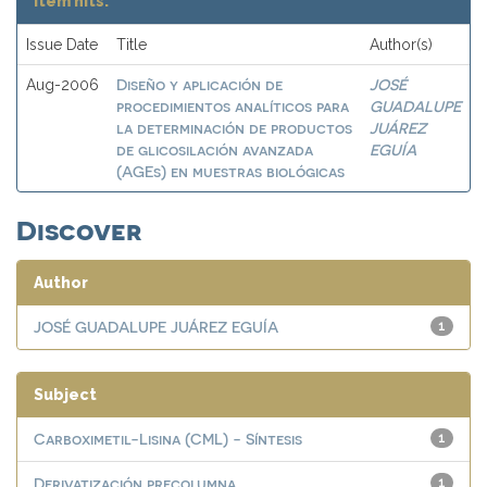
Item hits:
Issue Date
Title
Author(s)
Diseño y aplicación de
JOSÉ
Aug-2006
procedimientos analíticos para
GUADALUPE
la determinación de productos
JUÁREZ
de glicosilación avanzada
EGUÍA
(AGEs) en muestras biológicas
Discover
Author
JOSÉ GUADALUPE JUÁREZ EGUÍA
1
Subject
Carboximetil-Lisina (CML) - Síntesis
1
Derivatización precolumna
1