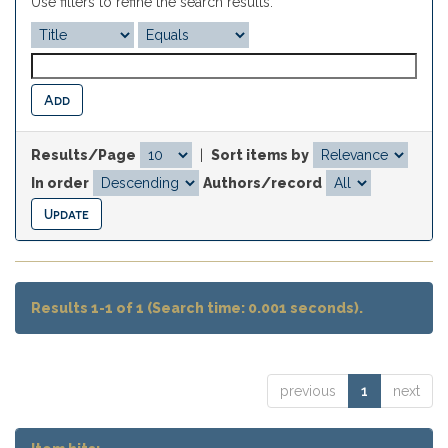
Use filters to refine the search results.
Results/Page
|
Sort items by
In order
Authors/record
Results 1-1 of 1 (Search time: 0.001 seconds).
previous
1
next