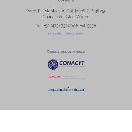
Contacto
Fracc. El Establo 1-A, Col. Marfil C.P. 36250
Guanajuato, Gto., México
Tel: +52 (473) 7320006 Ext. 5538
repositorio@ugto.mx
Otros sitios de interés: