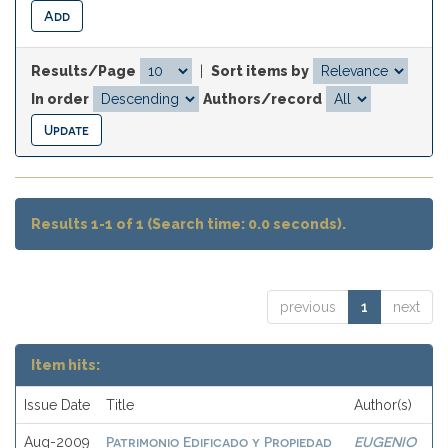
Results/Page
|
Sort items by
In order
Authors/record
Results 1-1 of 1 (Search time: 0.0 seconds).
previous
1
next
Item hits:
Issue Date
Title
Author(s)
Patrimonio Edificado y Propiedad
EUGENIO
Aug-2009