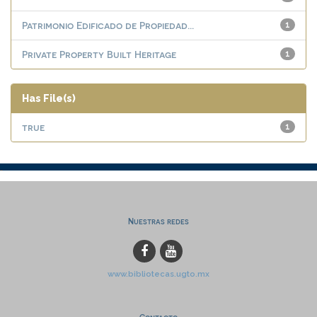
Patrimonio Edificado de Propiedad...
1
Private Property Built Heritage
1
Has File(s)
true
1
Nuestras redes
www.bibliotecas.ugto.mx