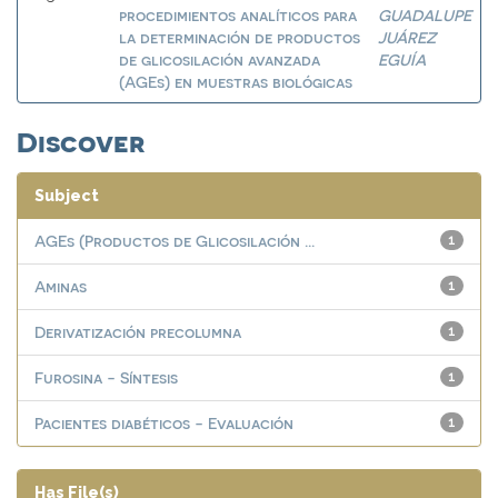
procedimientos analíticos para
GUADALUPE
la determinación de productos
JUÁREZ
de glicosilación avanzada
EGUÍA
(AGEs) en muestras biológicas
Discover
Subject
AGEs (Productos de Glicosilación ...
1
Aminas
1
Derivatización precolumna
1
Furosina - Síntesis
1
Pacientes diabéticos - Evaluación
1
Has File(s)