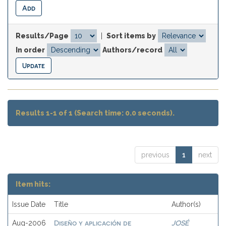
Results/Page
|
Sort items by
In order
Authors/record
Results 1-1 of 1 (Search time: 0.0 seconds).
previous
1
next
Item hits:
Issue Date
Title
Author(s)
Diseño y aplicación de
JOSÉ
Aug-2006