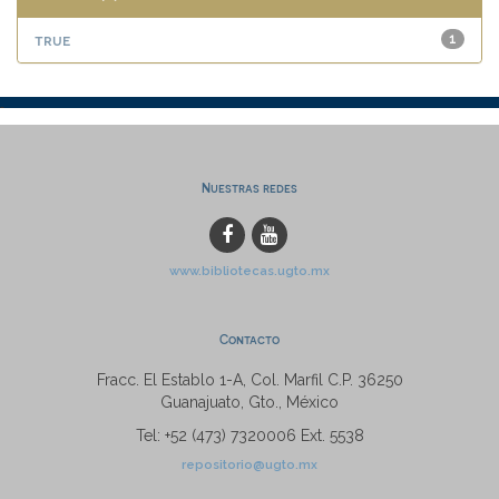
true
1
Nuestras redes
www.bibliotecas.ugto.mx
Contacto
Fracc. El Establo 1-A, Col. Marfil C.P. 36250
Guanajuato, Gto., México
Tel: +52 (473) 7320006 Ext. 5538
repositorio@ugto.mx