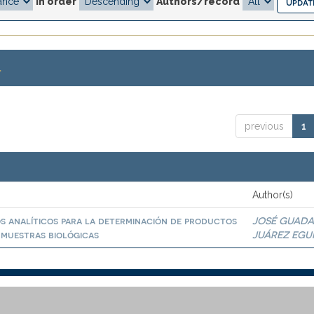
In order
Authors/record
.
previous
1
Author(s)
os analíticos para la determinación de productos
JOSÉ GUADA
 muestras biológicas
JUÁREZ EGU