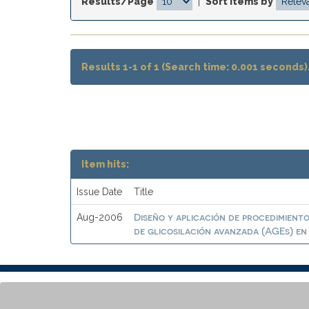
Results/Page
|
Sort items by
Results 1-1 of 1 (Search time: 0.001 seconds)
Item hits:
Issue Date
Title
Diseño y aplicación de procedimient
Aug-2006
de glicosilación avanzada (AGEs) en