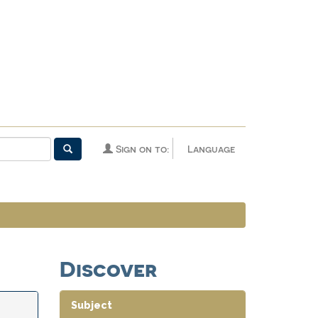
Sign on to:
Language
Discover
Subject