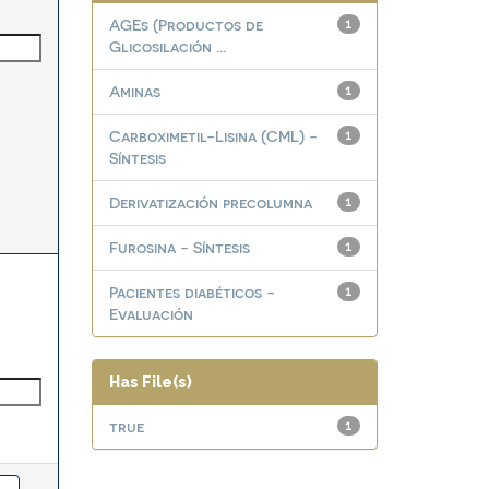
AGEs (Productos de
1
Glicosilación ...
Aminas
1
Carboximetil-Lisina (CML) -
1
Síntesis
Derivatización precolumna
1
Furosina - Síntesis
1
Pacientes diabéticos -
1
Evaluación
Has File(s)
true
1