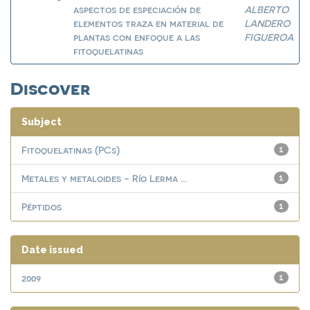
aspectos de especiación de
ALBERTO
elementos traza en material de
LANDERO
plantas con enfoque a las
FIGUEROA
fitoquelatinas
Discover
Subject
Fitoquelatinas (PCs)
1
Metales y metaloides - Río Lerma ...
1
Péptidos
1
Date issued
2009
1