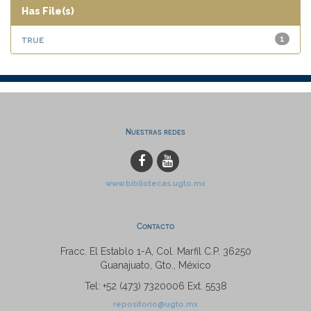
Has File(s)
true
1
Nuestras redes
www.bibliotecas.ugto.mx
Contacto
Fracc. El Establo 1-A, Col. Marfil C.P. 36250
Guanajuato, Gto., México
Tel: +52 (473) 7320006 Ext. 5538
repositorio@ugto.mx