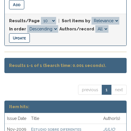
Results/Page
|
Sort items by
In order
Authors/record
Results 1-1 of 1 (Search time: 0.001 seconds).
previous
1
next
Item hits:
Issue Date
Title
Author(s)
Estudio sobre diferentes
JULIO
Nov-2009