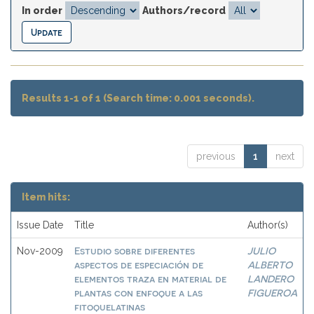
In order
Authors/record
Results 1-1 of 1 (Search time: 0.001 seconds).
previous
1
next
Item hits:
Issue Date
Title
Author(s)
Estudio sobre diferentes
JULIO
Nov-2009
aspectos de especiación de
ALBERTO
elementos traza en material de
LANDERO
plantas con enfoque a las
FIGUEROA
fitoquelatinas