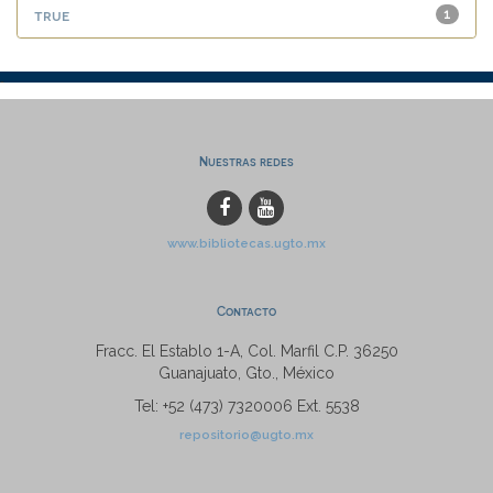
true
1
Nuestras redes
www.bibliotecas.ugto.mx
Contacto
Fracc. El Establo 1-A, Col. Marfil C.P. 36250
Guanajuato, Gto., México
Tel: +52 (473) 7320006 Ext. 5538
repositorio@ugto.mx