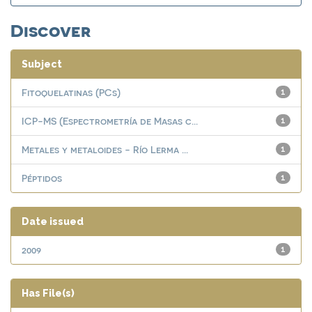
Discover
Subject
Fitoquelatinas (PCs)
1
ICP-MS (Espectrometría de Masas c...
1
Metales y metaloides - Río Lerma ...
1
Péptidos
1
Date issued
2009
1
Has File(s)